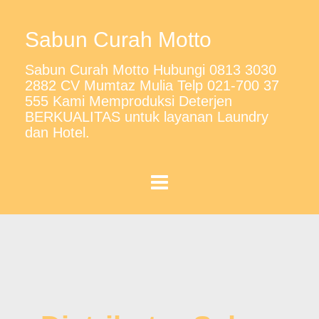
Sabun Curah Motto
Sabun Curah Motto Hubungi 0813 3030
2882 CV Mumtaz Mulia Telp 021-700 37
555 Kami Memproduksi Deterjen
BERKUALITAS untuk layanan Laundry
dan Hotel.