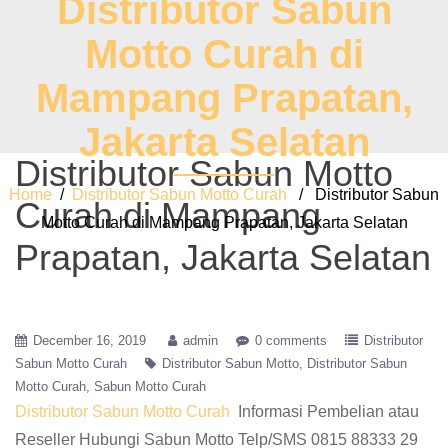
Distributor Sabun
Motto Curah di
Mampang Prapatan,
Jakarta Selatan
Distributor Sabun Motto
Home
/
Distributor Sabun Motto Curah
/ Distributor Sabun
Curah di Mampang
Motto Curah di Mampang Prapatan, Jakarta Selatan
Prapatan, Jakarta Selatan
December 16, 2019
admin
0 comments
Distributor
Sabun Motto Curah
Distributor Sabun Motto
Distributor Sabun
Motto Curah
Sabun Motto Curah
Distributor Sabun Motto Curah
Informasi Pembelian atau
Reseller Hubungi Sabun Motto Telp/SMS 0815 88333 29