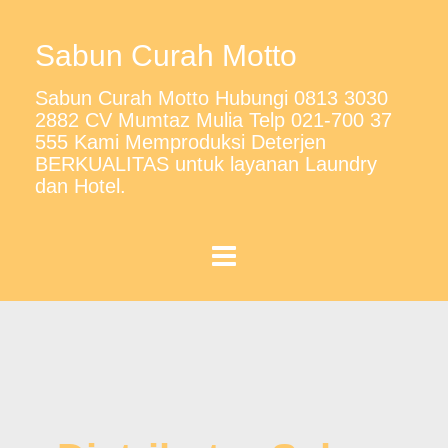
Sabun Curah Motto
Sabun Curah Motto Hubungi 0813 3030
2882 CV Mumtaz Mulia Telp 021-700 37
555 Kami Memproduksi Deterjen
BERKUALITAS untuk layanan Laundry
dan Hotel.