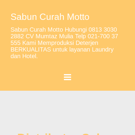
Sabun Curah Motto
Sabun Curah Motto Hubungi 0813 3030
2882 CV Mumtaz Mulia Telp 021-700 37
555 Kami Memproduksi Deterjen
BERKUALITAS untuk layanan Laundry
dan Hotel.