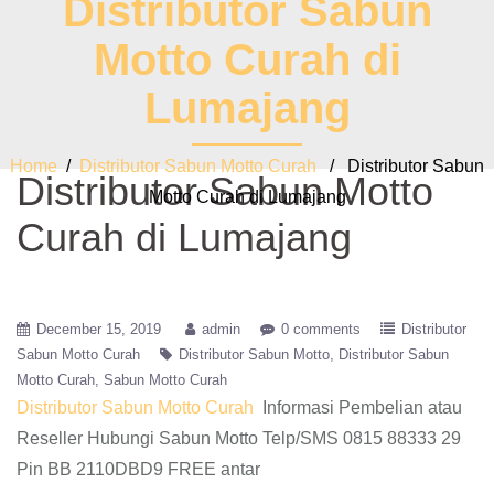
Distributor Sabun
Motto Curah di
Lumajang
Home
/
Distributor Sabun Motto Curah
/ Distributor Sabun
Distributor Sabun Motto
Motto Curah di Lumajang
Curah di Lumajang
December 15, 2019
admin
0 comments
Distributor
Sabun Motto Curah
Distributor Sabun Motto
Distributor Sabun
Motto Curah
Sabun Motto Curah
Distributor Sabun Motto Curah
Informasi Pembelian atau
Reseller Hubungi Sabun Motto Telp/SMS 0815 88333 29
Pin BB 2110DBD9 FREE antar