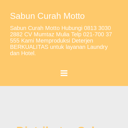
Sabun Curah Motto
Sabun Curah Motto Hubungi 0813 3030
2882 CV Mumtaz Mulia Telp 021-700 37
555 Kami Memproduksi Deterjen
BERKUALITAS untuk layanan Laundry
dan Hotel.