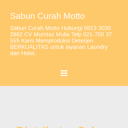
Sabun Curah Motto
Sabun Curah Motto Hubungi 0813 3030
2882 CV Mumtaz Mulia Telp 021-700 37
555 Kami Memproduksi Deterjen
BERKUALITAS untuk layanan Laundry
dan Hotel.