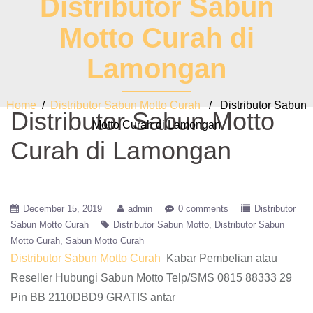
Distributor Sabun
Motto Curah di
Lamongan
Home
/
Distributor Sabun Motto Curah
/ Distributor Sabun
Distributor Sabun Motto
Motto Curah di Lamongan
Curah di Lamongan
December 15, 2019
admin
0 comments
Distributor
Sabun Motto Curah
Distributor Sabun Motto
Distributor Sabun
Motto Curah
Sabun Motto Curah
Distributor Sabun Motto Curah
Kabar Pembelian atau
Reseller Hubungi Sabun Motto Telp/SMS 0815 88333 29
Pin BB 2110DBD9 GRATIS antar