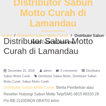
Distributor Sabun
Motto Curah di
Lamandau
Home
/
Distributor Sabun Motto Curah
/ Distributor Sabun
Distributor Sabun Motto
Motto Curah di Lamandau
Curah di Lamandau
December 15, 2019
admin
0 comments
Distributor
Sabun Motto Curah
Distributor Sabun Motto
Distributor Sabun
Motto Curah
Sabun Motto Curah
Distributor Sabun Motto Curah
Berita Pembelian atau
Reseller Hubungi Sabun Motto Telp/SMS 0815 88333 29
Pin BB 2110DBD9 GRATIS kirim