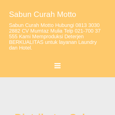
Sabun Curah Motto
Sabun Curah Motto Hubungi 0813 3030
2882 CV Mumtaz Mulia Telp 021-700 37
555 Kami Memproduksi Deterjen
BERKUALITAS untuk layanan Laundry
dan Hotel.