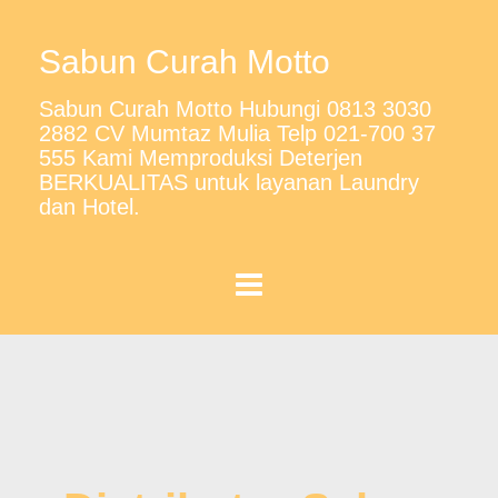
Sabun Curah Motto
Sabun Curah Motto Hubungi 0813 3030
2882 CV Mumtaz Mulia Telp 021-700 37
555 Kami Memproduksi Deterjen
BERKUALITAS untuk layanan Laundry
dan Hotel.