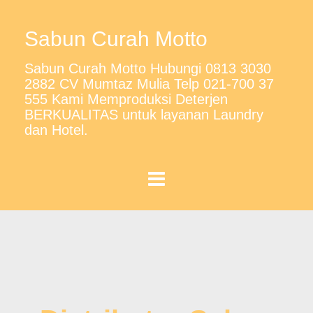
Sabun Curah Motto
Sabun Curah Motto Hubungi 0813 3030
2882 CV Mumtaz Mulia Telp 021-700 37
555 Kami Memproduksi Deterjen
BERKUALITAS untuk layanan Laundry
dan Hotel.