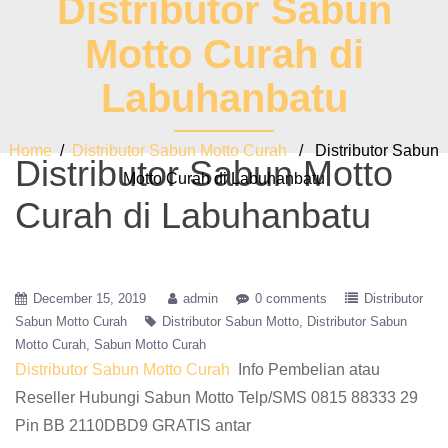
Distributor Sabun
Motto Curah di
Labuhanbatu
Home
/
Distributor Sabun Motto Curah
/ Distributor Sabun
Distributor Sabun Motto
Motto Curah di Labuhanbatu
Curah di Labuhanbatu
December 15, 2019
admin
0 comments
Distributor
Sabun Motto Curah
Distributor Sabun Motto
Distributor Sabun
Motto Curah
Sabun Motto Curah
Distributor Sabun Motto Curah
Info Pembelian atau
Reseller Hubungi Sabun Motto Telp/SMS 0815 88333 29
Pin BB 2110DBD9 GRATIS antar