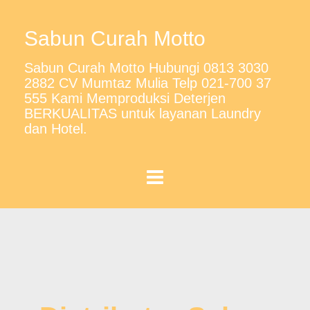
Sabun Curah Motto
Sabun Curah Motto Hubungi 0813 3030
2882 CV Mumtaz Mulia Telp 021-700 37
555 Kami Memproduksi Deterjen
BERKUALITAS untuk layanan Laundry
dan Hotel.