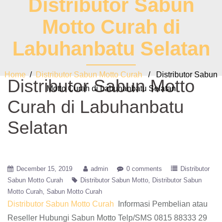
Distributor Sabun
Motto Curah di
Labuhanbatu Selatan
Home
/
Distributor Sabun Motto Curah
/ Distributor Sabun
Distributor Sabun Motto
Motto Curah di Labuhanbatu Selatan
Curah di Labuhanbatu
Selatan
December 15, 2019
admin
0 comments
Distributor
Sabun Motto Curah
Distributor Sabun Motto
Distributor Sabun
Motto Curah
Sabun Motto Curah
Distributor Sabun Motto Curah
Informasi Pembelian atau
Reseller Hubungi Sabun Motto Telp/SMS 0815 88333 29