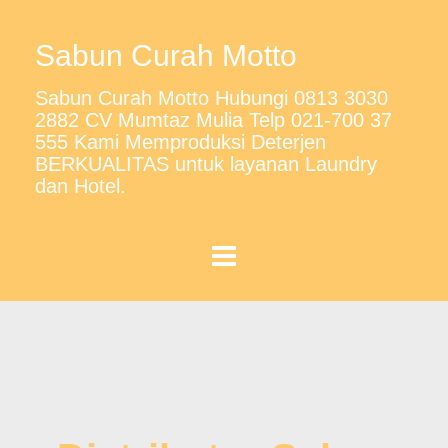
Sabun Curah Motto
Sabun Curah Motto Hubungi 0813 3030
2882 CV Mumtaz Mulia Telp 021-700 37
555 Kami Memproduksi Deterjen
BERKUALITAS untuk layanan Laundry
dan Hotel.