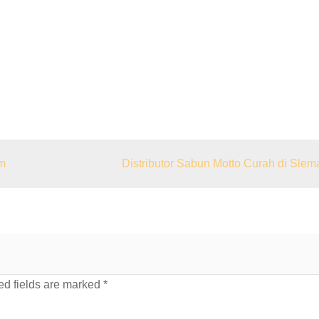
am
Distributor Sabun Motto Curah di Slem
d fields are marked
*