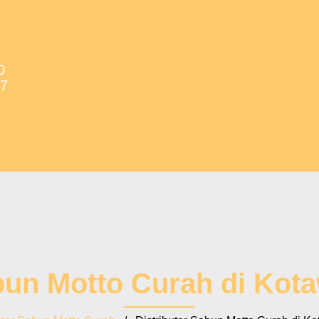
0
37
bun Motto Curah di Kot