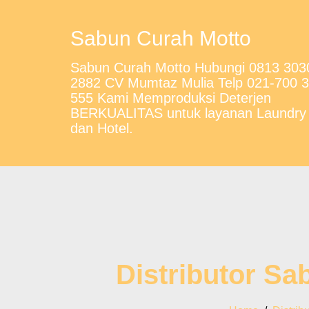
Sabun Curah Motto
Sabun Curah Motto Hubungi 0813 303
2882 CV Mumtaz Mulia Telp 021-700 
555 Kami Memproduksi Deterjen
BERKUALITAS untuk layanan Laundry
dan Hotel.
Distributor Sa