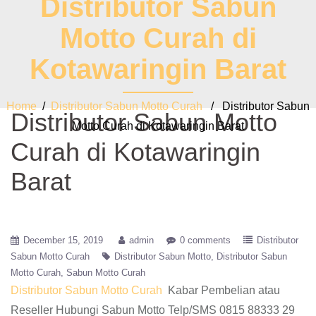
Distributor Sabun
Motto Curah di
Kotawaringin Barat
Home
/
Distributor Sabun Motto Curah
/ Distributor Sabun
Distributor Sabun Motto
Motto Curah di Kotawaringin Barat
Curah di Kotawaringin
Barat
December 15, 2019
admin
0 comments
Distributor
Sabun Motto Curah
Distributor Sabun Motto
Distributor Sabun
Motto Curah
Sabun Motto Curah
Distributor Sabun Motto Curah
Kabar Pembelian atau
Reseller Hubungi Sabun Motto Telp/SMS 0815 88333 29