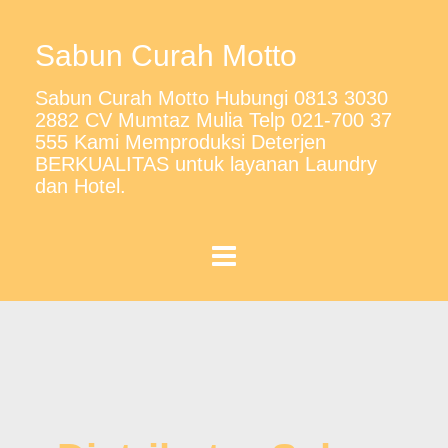
Sabun Curah Motto
Sabun Curah Motto Hubungi 0813 3030
2882 CV Mumtaz Mulia Telp 021-700 37
555 Kami Memproduksi Deterjen
BERKUALITAS untuk layanan Laundry
dan Hotel.