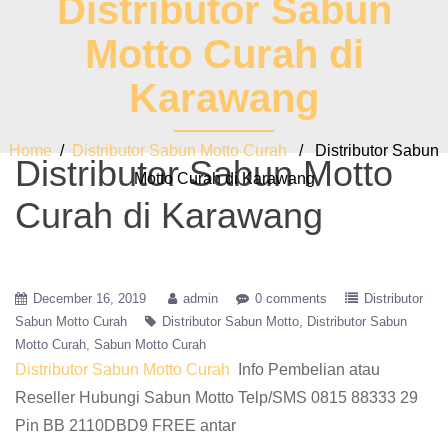
Distributor Sabun
Motto Curah di
Karawang
Home
/
Distributor Sabun Motto Curah
/ Distributor Sabun
Distributor Sabun Motto
Motto Curah di Karawang
Curah di Karawang
December 16, 2019
admin
0 comments
Distributor
Sabun Motto Curah
Distributor Sabun Motto
Distributor Sabun
Motto Curah
Sabun Motto Curah
Distributor Sabun Motto Curah
Info Pembelian atau
Reseller Hubungi Sabun Motto Telp/SMS 0815 88333 29
Pin BB 2110DBD9 FREE antar