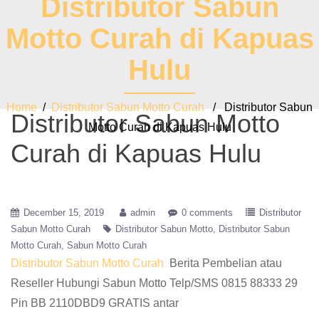
Distributor Sabun
Motto Curah di Kapuas
Hulu
Home
/
Distributor Sabun Motto Curah
/ Distributor Sabun
Distributor Sabun Motto
Motto Curah di Kapuas Hulu
Curah di Kapuas Hulu
December 15, 2019
admin
0 comments
Distributor
Sabun Motto Curah
Distributor Sabun Motto
Distributor Sabun
Motto Curah
Sabun Motto Curah
Distributor Sabun Motto Curah
Berita Pembelian atau
Reseller Hubungi Sabun Motto Telp/SMS 0815 88333 29
Pin BB 2110DBD9 GRATIS antar