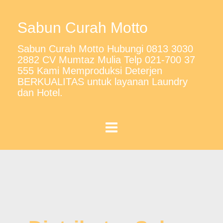
Sabun Curah Motto
Sabun Curah Motto Hubungi 0813 3030
2882 CV Mumtaz Mulia Telp 021-700 37
555 Kami Memproduksi Deterjen
BERKUALITAS untuk layanan Laundry
dan Hotel.