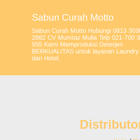
Sabun Curah Motto
Sabun Curah Motto Hubungi 0813 303
2882 CV Mumtaz Mulia Telp 021-700 
555 Kami Memproduksi Deterjen
BERKUALITAS untuk layanan Laundry
dan Hotel.
Distribut