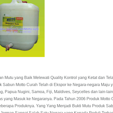
an Mutu yang Baik Melewati Quality Kontrol yang Ketat dan Tel
 Sabun Motto Curah Telah di Ekspor ke Negara-negara Maju 
, Papua Nugini, Samoa, Fiji, Maldives, Seycelles dan lain-lain
as yang Masuk ke Negaranya. Pada Tahun 2006 Produk Motto 
Beberapa Produknya. Yang Yang Menjadi Bukti Mutu Produk Sa
a Jerman Sangat Salah Satu Negara yang Kepada Peduli Terha