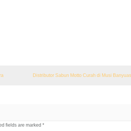
ra
Distributor Sabun Motto Curah di Musi Banyuas
d fields are marked
*