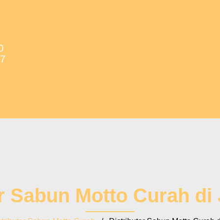
0
37
or Sabun Motto Curah di