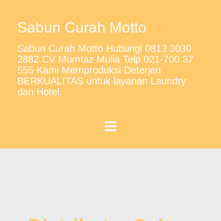
Sabun Curah Motto
Sabun Curah Motto Hubungi 0813 3030
2882 CV Mumtaz Mulia Telp 021-700 37
555 Kami Memproduksi Deterjen
BERKUALITAS untuk layanan Laundry
dan Hotel.