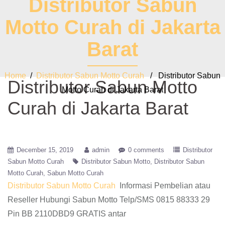
Distributor Sabun
Motto Curah di Jakarta
Barat
Home
/
Distributor Sabun Motto Curah
/ Distributor Sabun
Distributor Sabun Motto
Motto Curah di Jakarta Barat
Curah di Jakarta Barat
December 15, 2019
admin
0 comments
Distributor
Sabun Motto Curah
Distributor Sabun Motto
Distributor Sabun
Motto Curah
Sabun Motto Curah
Distributor Sabun Motto Curah
Informasi Pembelian atau
Reseller Hubungi Sabun Motto Telp/SMS 0815 88333 29
Pin BB 2110DBD9 GRATIS antar