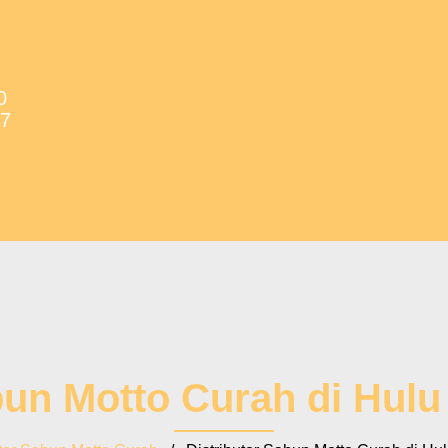
0
37
bun Motto Curah di Hul