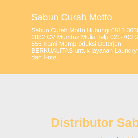
Sabun Curah Motto
Sabun Curah Motto Hubungi 0813 303
2882 CV Mumtaz Mulia Telp 021-700 
555 Kami Memproduksi Deterjen
BERKUALITAS untuk layanan Laundry
dan Hotel.
Distributor Sa