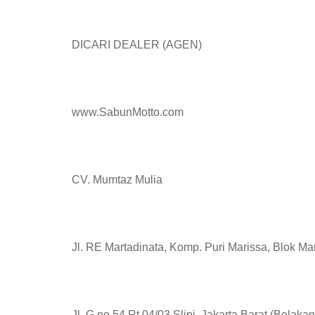
DICARI DEALER (AGEN)
www.SabunMotto.com
CV. Mumtaz Mulia
Jl. RE Martadinata, Komp. Puri Marissa, Blok Ma
Jl. G no.54 Rt.04/03 Slipi, Jakarta Barat (Belaka