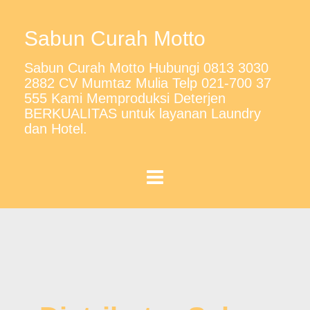
Sabun Curah Motto
Sabun Curah Motto Hubungi 0813 3030
2882 CV Mumtaz Mulia Telp 021-700 37
555 Kami Memproduksi Deterjen
BERKUALITAS untuk layanan Laundry
dan Hotel.