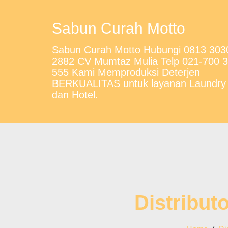
Sabun Curah Motto
Sabun Curah Motto Hubungi 0813 303
2882 CV Mumtaz Mulia Telp 021-700 
555 Kami Memproduksi Deterjen
BERKUALITAS untuk layanan Laundry
dan Hotel.
Distribut