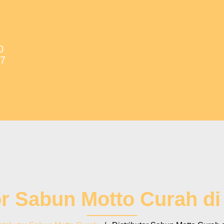
0
37
or Sabun Motto Curah d