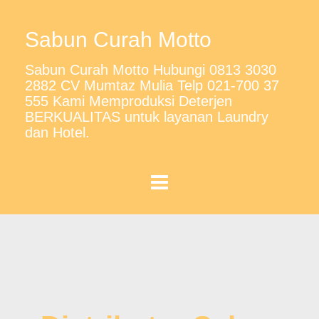
Sabun Curah Motto
Sabun Curah Motto Hubungi 0813 3030
2882 CV Mumtaz Mulia Telp 021-700 37
555 Kami Memproduksi Deterjen
BERKUALITAS untuk layanan Laundry
dan Hotel.