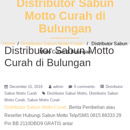
Distributor Sabun
Motto Curah di
Bulungan
Home
/
Distributor Sabun Motto Curah
/ Distributor Sabun
Distributor Sabun Motto
Motto Curah di Bulungan
Curah di Bulungan
December 15, 2019
admin
0 comments
Distributor
Sabun Motto Curah
Distributor Sabun Motto
Distributor Sabun
Motto Curah
Sabun Motto Curah
Distributor Sabun Motto Curah
Berita Pembelian atau
Reseller Hubungi Sabun Motto Telp/SMS 0815 88333 29
Pin BB 2110DBD9 GRATIS antar