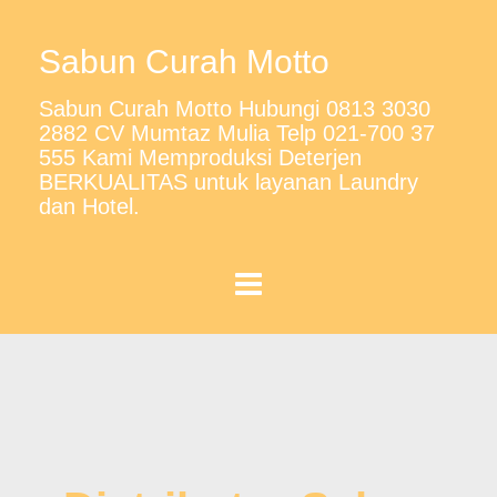
Sabun Curah Motto
Sabun Curah Motto Hubungi 0813 3030
2882 CV Mumtaz Mulia Telp 021-700 37
555 Kami Memproduksi Deterjen
BERKUALITAS untuk layanan Laundry
dan Hotel.