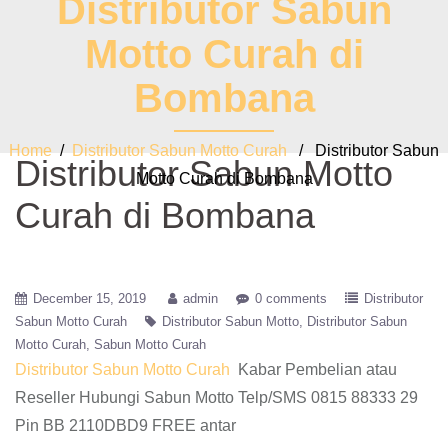
Distributor Sabun
Motto Curah di
Bombana
Home
/
Distributor Sabun Motto Curah
/ Distributor Sabun
Distributor Sabun Motto
Motto Curah di Bombana
Curah di Bombana
December 15, 2019
admin
0 comments
Distributor
Sabun Motto Curah
Distributor Sabun Motto
Distributor Sabun
Motto Curah
Sabun Motto Curah
Distributor Sabun Motto Curah
Kabar Pembelian atau
Reseller Hubungi Sabun Motto Telp/SMS 0815 88333 29
Pin BB 2110DBD9 FREE antar