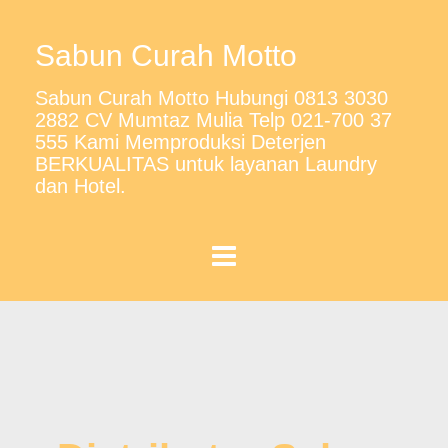
Sabun Curah Motto
Sabun Curah Motto Hubungi 0813 3030
2882 CV Mumtaz Mulia Telp 021-700 37
555 Kami Memproduksi Deterjen
BERKUALITAS untuk layanan Laundry
dan Hotel.