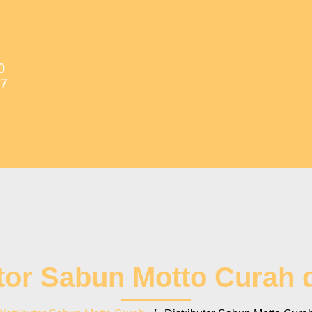
0
37
tor Sabun Motto Curah 