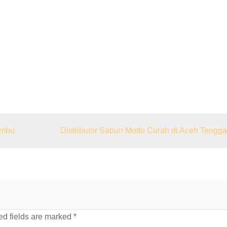
umbu
Distributor Sabun Motto Curah di Aceh Tengga
d fields are marked
*