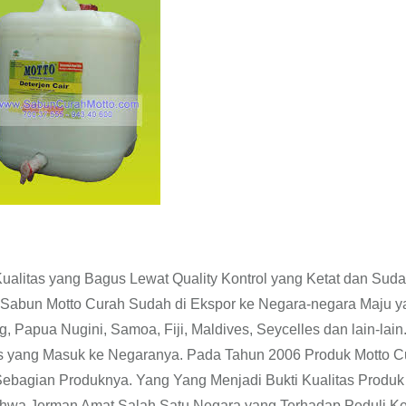
ualitas yang Bagus Lewat Quality Kontrol yang Ketat dan Sud
Sabun Motto Curah Sudah di Ekspor ke Negara-negara Maju y
, Papua Nugini, Samoa, Fiji, Maldives, Seycelles dan lain-lain
s yang Masuk ke Negaranya. Pada Tahun 2006 Produk Motto C
Sebagian Produknya. Yang Yang Menjadi Bukti Kualitas Produ
ahwa Jerman Amat Salah Satu Negara yang Terhadap Peduli K