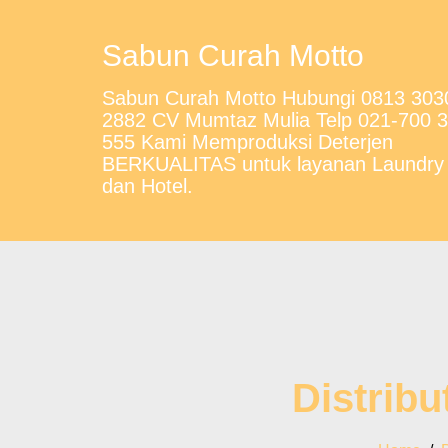
Sabun Curah Motto
Sabun Curah Motto Hubungi 0813 303
2882 CV Mumtaz Mulia Telp 021-700 
555 Kami Memproduksi Deterjen
BERKUALITAS untuk layanan Laundry
dan Hotel.
Distribu