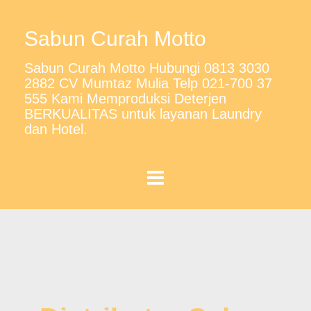
Sabun Curah Motto
Sabun Curah Motto Hubungi 0813 3030
2882 CV Mumtaz Mulia Telp 021-700 37
555 Kami Memproduksi Deterjen
BERKUALITAS untuk layanan Laundry
dan Hotel.