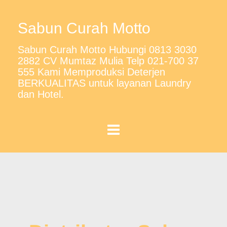
Sabun Curah Motto
Sabun Curah Motto Hubungi 0813 3030
2882 CV Mumtaz Mulia Telp 021-700 37
555 Kami Memproduksi Deterjen
BERKUALITAS untuk layanan Laundry
dan Hotel.