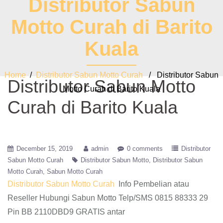
Distributor Sabun
Motto Curah di Barito
Kuala
Home
/
Distributor Sabun Motto Curah
/ Distributor Sabun
Distributor Sabun Motto
Motto Curah di Barito Kuala
Curah di Barito Kuala
December 15, 2019
admin
0 comments
Distributor
Sabun Motto Curah
Distributor Sabun Motto
Distributor Sabun
Motto Curah
Sabun Motto Curah
Distributor Sabun Motto Curah
Info Pembelian atau
Reseller Hubungi Sabun Motto Telp/SMS 0815 88333 29
Pin BB 2110DBD9 GRATIS antar