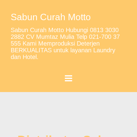
Sabun Curah Motto
Sabun Curah Motto Hubungi 0813 3030
2882 CV Mumtaz Mulia Telp 021-700 37
555 Kami Memproduksi Deterjen
BERKUALITAS untuk layanan Laundry
dan Hotel.