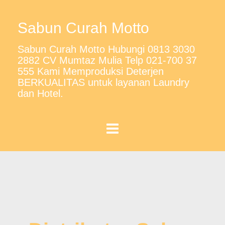
Sabun Curah Motto
Sabun Curah Motto Hubungi 0813 3030
2882 CV Mumtaz Mulia Telp 021-700 37
555 Kami Memproduksi Deterjen
BERKUALITAS untuk layanan Laundry
dan Hotel.