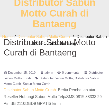
Distributor Sabun
Motto Curah di
Bantaeng
Home
/
Distributor Sabun Motto Curah
/ Distributor Sabun
Distributor Sabun Motto
Motto Curah di Bantaeng
Curah di Bantaeng
December 15, 2019
admin
0 comments
Distributor
Sabun Motto Curah
Distributor Sabun Motto
Distributor Sabun
Motto Curah
Sabun Motto Curah
Distributor Sabun Motto Curah
Berita Pembelian atau
Reseller Hubungi Sabun Motto Telp/SMS 0815 88333 29
Pin BB 2110DBD9 GRATIS kirim