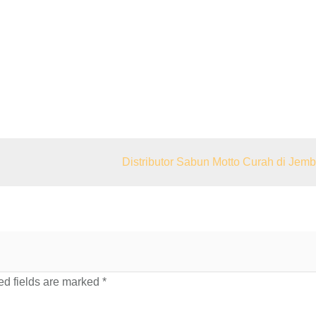
Distributor Sabun Motto Curah di Jemb
d fields are marked
*