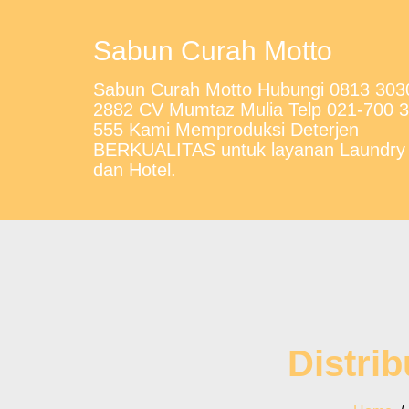
Sabun Curah Motto
Sabun Curah Motto Hubungi 0813 303
2882 CV Mumtaz Mulia Telp 021-700 
555 Kami Memproduksi Deterjen
BERKUALITAS untuk layanan Laundry
dan Hotel.
Distri