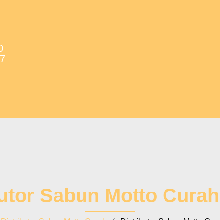
0
37
butor Sabun Motto Curah 