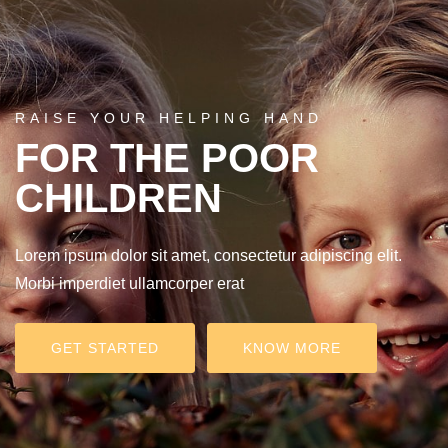
RAISE YOUR HELPING HAND
FOR THE POOR
CHILDREN
Lorem ipsum dolor sit amet, consectetur adipiscing elit.
Morbi imperdiet ullamcorper erat
GET STARTED
KNOW MORE