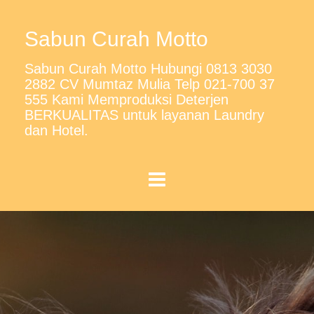
Sabun Curah Motto
Sabun Curah Motto Hubungi 0813 3030
2882 CV Mumtaz Mulia Telp 021-700 37
555 Kami Memproduksi Deterjen
BERKUALITAS untuk layanan Laundry
dan Hotel.